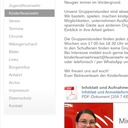
Neugier immer im Vordergrund.
Jugendfeuerwehr
Unsere Gruppenstunden sind abwec
Kinderfeuerwehr
Wir basteln, spielen, machen kin
Möglichkeiten, unternehmen Ausfl
Verein
spannende Gäste aus anderen Orga
Termine
Einblick in ihre Arbeit geben.
Chronik
Die Gruppenstunden finden jeden 
Wochen von 17:00 bis 18:30 Uhr i
Wikingerschach
In den Schulferien finden keine Gr
Bilder
Bei Interesse meldet euch gerne be
kinderfeuerwehrwart@feuerwehr-w
Links
oder telefonisch / per WhatsApp u
Bürgerinfos
Wir freuen uns auf euch!
Anfahrt
Euer Betreuerteam der Kinderfeue
Archiv
Infoblatt und Aufnahme
Impressum
Infoblatt und Anmeldeform
PDF-Dokument [104.7 KB
Datenschutz
Kontakt
Mi