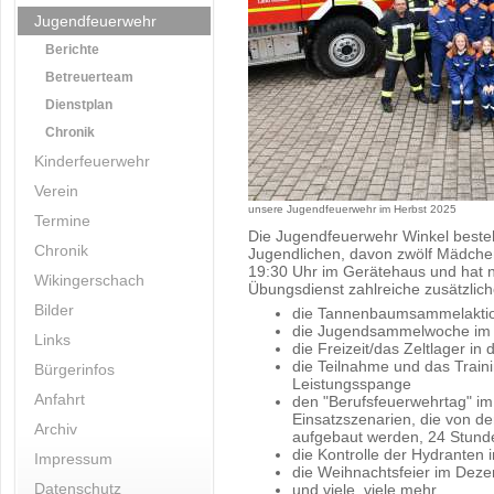
Jugendfeuerwehr
Berichte
Betreuerteam
Dienstplan
Chronik
Kinderfeuerwehr
Verein
unsere Jugendfeuerwehr im Herbst 2025
Termine
Die Jugendfeuerwehr Winkel besteh
Chronik
Jugendlichen, davon zwölf Mädchen.
19:30 Uhr im Gerätehaus und hat 
Wikingerschach
Übungsdienst zahlreiche zusätzlich
Bilder
die Tannenbaumsammelaktio
die Jugendsammelwoche im 
Links
die Freizeit/das Zeltlager i
die Teilnahme und das Train
Bürgerinfos
Leistungsspange
Anfahrt
den "Berufsfeuerwehrtag" im
Einsatzszenarien, die von d
Archiv
aufgebaut werden, 24 Stunde
die Kontrolle der Hydranten 
Impressum
die Weihnachtsfeier im Dez
Datenschutz
und viele, viele mehr...