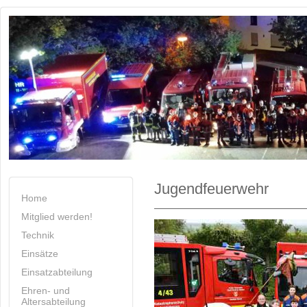
Jugendfeuerwehr
Home
Mitglied werden!
Technik
Einsätze
Einsatzabteilung
Ehren- und
Altersabteilung