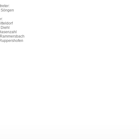
treter:
 Söngen
r:
tteldorf
 Diehl
Hasenzahl
k Rammersbach
 Ruppershofen