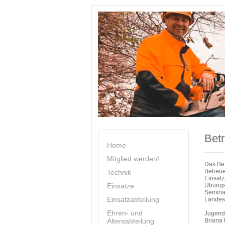
Bet
Home
Mitglied werden!
Das Be
Betreue
Technik
Einsatz
Einsätze
Übungsd
Semin
Einsatzabteilung
Landesf
Ehren- und
Jugend
Altersabteilung
Briana 