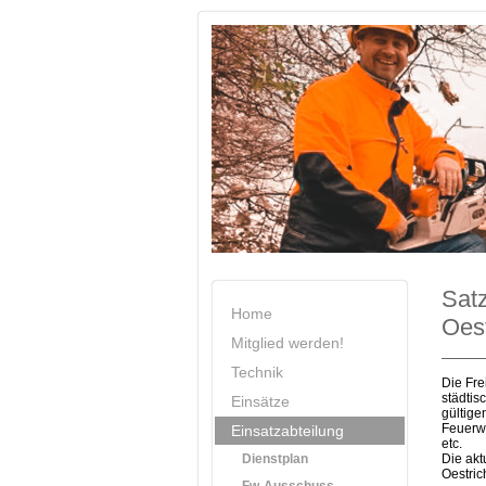
Satz
Home
Oes
Mitglied werden!
Technik
Die Fre
städti
Einsätze
gültige
Feuerwe
Einsatzabteilung
etc.
Dienstplan
Die akt
Oestric