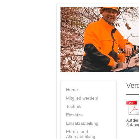
Ver
Home
Mitglied werden!
Technik
Einsätze
Auf der
Einsatzabteilung
Satzun
Ehren- und
Altersabteilung