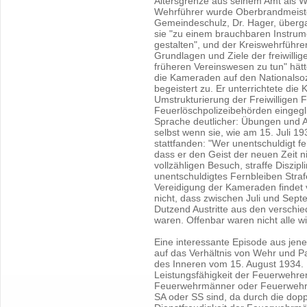
Altersgrenze aus seinem Amt als 
Wehrführer wurde Oberbrandmeiste
Gemeindeschulz, Dr. Hager, überga
sie "zu einem brauchbaren Instrum
gestalten", und der Kreiswehrführer
Grundlagen und Ziele der freiwilli
früheren Vereinswesen zu tun" hät
die Kameraden auf den Nationalsoz
begeistert zu. Er unterrichtete die
Umstrukturierung der Freiwilligen
Feuerlöschpolizeibehörden eingegl
Sprache deutlicher: Übungen und A
selbst wenn sie, wie am 15. Juli 
stattfanden: "Wer unentschuldigt feh
dass er den Geist der neuen Zeit nic
vollzähligen Besuch, straffe Diszip
unentschuldigtes Fernbleiben Stra
Vereidigung der Kameraden findet v
nicht, dass zwischen Juli und Sep
Dutzend Austritte aus den verschi
waren. Offenbar waren nicht alle wi
Eine interessante Episode aus jene
auf das Verhältnis von Wehr und Part
des Inneren vom 15. August 1934. E
Leistungsfähigkeit der Feuerwehre
Feuerwehrmänner oder Feuerwehrfüh
SA oder SS sind, da durch die dop