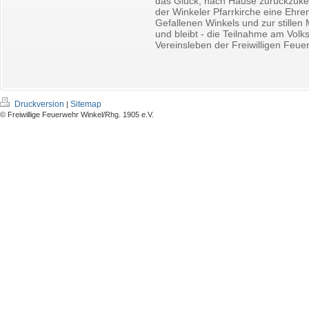
das Glück, nach Hause zurückzuke
der Winkeler Pfarrkirche eine Ehr
Gefallenen Winkels und zur stillen
und bleibt - die Teilnahme am Volks
Vereinsleben der Freiwilligen Feue
Druckversion
Sitemap
|
© Freiwillige Feuerwehr Winkel/Rhg. 1905 e.V.