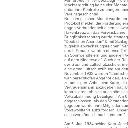
Führer Adolf Hitler bekräftigt" - di
Machtergreifung keine vier Monate
unter ihre Kontrolle zu bringen. Ei
Vereinsgeschichte!
Noch im gleichen Monat wurde per "
Protokoll meldet, die Forderung e
engen Verbundenheit einen schwar
Hakenkreuz an das Vereinsbanner
Dringlichkeitsantrag wurde stattg
"Deutschen Abenden" & mit Schlage
zugleich abwechslungsreichen" Ver
durch Freude" wurden ebenso Teil 
an Sonnwendfeiern und anderen V
auf dem Niederwald". Auch der Re
der Gas- und Luftschutzschule, mel
eine erste Luftschutzübung auf de
November 1933 wurden "sämtliche 
wahlberechtigten Angehörigen, an
zu beteiligen. Anbei eine Karte, d
Vertrauensmann abzugeben hat. U
kontrollieren, ob sich auch sämtli
Volksabstimmung beteiligen." Am 8
abgeschlossen, als den Vorständen
gegeben wurde, ihre Mitglieder zum E
Volkswohlfahrt aufzufordern. Unse
selbstverständlich nachkommen."
Am 6. Juni 1934 schied Kam. Jose