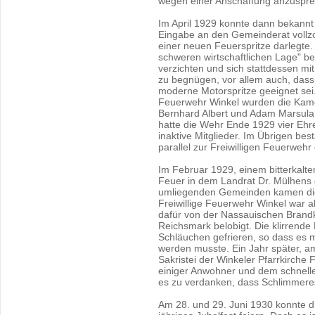
wegen einer Anschaffung anzuspr
Im April 1929 konnte dann bekann
Eingabe an den Gemeinderat vollzog
einer neuen Feuerspritze darlegte.
schweren wirtschaftlichen Lage" ber
verzichten und sich stattdessen mi
zu begnügen, vor allem auch, dass 
moderne Motorspritze geeignet sei.
Feuerwehr Winkel wurden die Kam
Bernhard Albert und Adam Marsula 
hatte die Wehr Ende 1929 vier Ehre
inaktive Mitglieder. Im Übrigen be
parallel zur Freiwilligen Feuerwehr 
Im Februar 1929, einem bitterkalte
Feuer in dem Landrat Dr. Mülhens
umliegenden Gemeinden kamen die
Freiwillige Feuerwehr Winkel war 
dafür von der Nassauischen Brandk
Reichsmark belobigt. Die klirrende 
Schläuchen gefrieren, so dass es
werden musste. Ein Jahr später, am
Sakristei der Winkeler Pfarrkirche
einiger Anwohner und dem schnell
es zu verdanken, dass Schlimmere
Am 28. und 29. Juni 1930 konnte di