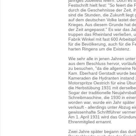
jähriges Jubelfest feiern. Doch es 
Festschrift hielt fest: "So feiert di
durch die Geschehnisse der Zeit, ih
sind die Stunden, die Zukunft liegt
auf dem deutschen Volke lastet de
Krieges. Aus diesem Grunde hat de
der Zeit angepasst." Es war das Ja
truppen das Rheinland verließen, 
Fabrik Winkel mit fast 600 Arbeits
für die Bevölkerung, auch für die
harten Ringens um die Existenz.
Wie sehr alle in jenen Jahren unter 
aus dem Beschluss hervor, vorläuf
zu besuchen, "da die allgemeine No
Kam. Eberhard Gerstadt wurde bea
Kameraden die Hydranten instand z
Motorspritze Oestrich für eine Üb
die Herbstübung 1931 mit derselbe
Sogar der traditionelle Neujahrsball
Schreibmaschine, die 1930 in eine
worden war, wurde ein Jahr späte
verkauft - allerdings unter Abzug 
gewissenhafte Schriftführer vermer
Am 1. April 1931 wird das Gründu
Ehrenmitglied ernannt.
Zwei Jahre später begann das dunk