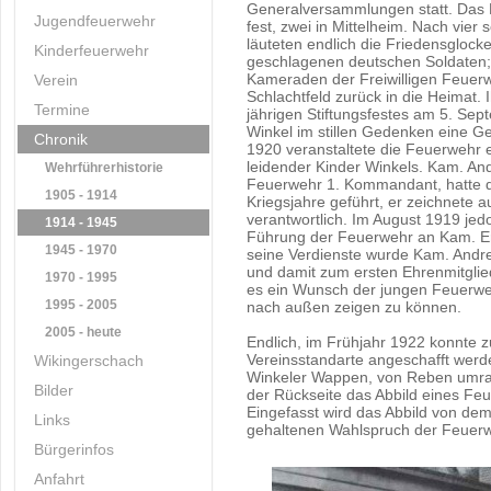
Generalversammlungen statt. Das Pr
Jugendfeuerwehr
fest, zwei in Mittelheim. Nach vie
läuteten endlich die Friedensgloc
Kinderfeuerwehr
geschlagenen deutschen Soldaten;
Kameraden der Freiwilligen Feuer
Verein
Schlachtfeld zurück in die Heimat.
Termine
jährigen Stiftungsfestes am 5. Se
Winkel im stillen Gedenken eine G
Chronik
1920 veranstaltete die Feuerwehr 
leidender Kinder Winkels. Kam. And
Wehrführerhistorie
Feuerwehr 1. Kommandant, hatte di
1905 - 1914
Kriegsjahre geführt, er zeichnete 
verantwortlich. Im August 1919 jed
1914 - 1945
Führung der Feuerwehr an Kam. Er
1945 - 1970
seine Verdienste wurde Kam. And
und damit zum ersten Ehrenmitgli
1970 - 1995
es ein Wunsch der jungen Feuerweh
1995 - 2005
nach außen zeigen zu können.
2005 - heute
Endlich, im Frühjahr 1922 konnte 
Vereinsstandarte angeschafft werde
Wikingerschach
Winkeler Wappen, von Reben umran
Bilder
der Rückseite das Abbild eines F
Eingefasst wird das Abbild von dem
Links
gehaltenen Wahlspruch der Feuerwehr
Bürgerinfos
Anfahrt