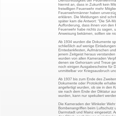
Dienstfreudigkeit der Feuerwehrmän
hiermit an, dass in Zukunft kein Mi
freiwilligen Feuerwehr mehr Mitglie
Feuerwehrmänner haben unverzüglic
erklären. Die Meldungen sind schrif
später kam die Antwort: "Die SA-Mä
Aufforderung, dass ihnen von den Fü
Feuerwehr habe nichts zu sagen, u
Anweisung bekämen, sollten sie ni
Ab 1934 wurden die Dokumente spä
schließlich auf wenige Einladunge
Erntedankfesten, Aufmärschen und 
jenem Zeitgeist heraus verstande
wurden von allen Kameraden Verpfl
denen sie Gehorsam und Treue gel
noch einigen Ausgabescheine für D
unmittelbar vor Kriegsausbruch und
Ab 1937 bis zum Ende des Zweiten 
Dokumente oder Protokolle erhalte
angefertigt wurden, ob sie in den 
sie nach dem Ende der Diktatur au
wurden, kann nur spekuliert werde
Die Kameraden der Winkeler Wehr 
Bombenangriffen beim Luftschutz 
Darmstadt und Mainz eingesetzt. An