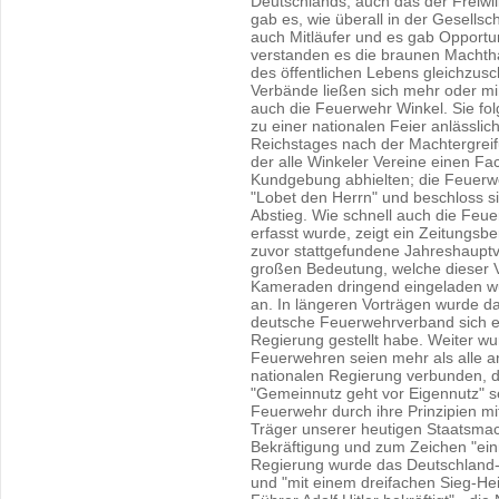
Deutschlands; auch das der Freiwi
gab es, wie überall in der Gesellsc
auch Mitläufer und es gab Opportu
verstanden es die braunen Machtha
des öffentlichen Lebens gleichzusc
Verbände ließen sich mehr oder mind
auch die Feuerwehr Winkel. Sie fo
zu einer nationalen Feier anlässlic
Reichstages nach der Machtergreifu
der alle Winkeler Vereine einen Fa
Kundgebung abhielten; die Feuerwe
"Lobet den Herrn" und beschloss si
Abstieg. Wie schnell auch die Feu
erfasst wurde, zeigt ein Zeitungsb
zuvor stattgefundene Jahreshaupt
großen Bedeutung, welche dieser V
Kameraden dringend eingeladen w
an. In längeren Vorträgen wurde da
deutsche Feuerwehrverband sich ei
Regierung gestellt habe. Weiter wur
Feuerwehren seien mehr als alle 
nationalen Regierung verbunden, 
"Gemeinnutz geht vor Eigennutz" sei
Feuerwehr durch ihre Prinzipien m
Träger unserer heutigen Staatsmac
Bekräftigung und zum Zeichen "ein
Regierung wurde das Deutschland-
und "mit einem dreifachen Sieg-He