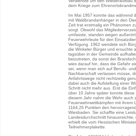
Verdienste um den Wiederaufbau d
dem Kriege zum Ehrenortsbrandmei
Im Mai 1957 konnte das während d
mit Waldbrandanhänger in den Die
Zeit trat erstmalig ein Phänomen z
sorgt. Obwohl das Mitgliederverzei
umfasste, standen wegen außerörtl
Feuerwehrleute für den Einsatzdie
Verfügung. 1962 wendete sich Bürg
die Winkeler Bürger und ersuchte a
tagsüber in der Gemeinde aufhalten
beizutreten, da sonst der Brandschu
wies darauf hin, dass die Gefahr e
sei, wenn man sich auf Berufs- und
Nachbarschaft verlassen müsse, die
Anfahrtswege nicht rechtzeitig gen
dabei auch die Aufstellung einer Wi
Schritt nicht mehr aus. Erst die 
über 10 Jahre später konnte diese 
diesem Jahr nahm die Wehr auch 
Feuerwehrwettkämpfen mit ihrem Lö
1164,25 Punkten den hervorragende
Wiesbaden. Sie schaffte eine Leist
Landesdurchschnitt hinausreichte, 
erhielt die vom Hessischen Minister
Teilnehmerplakette.