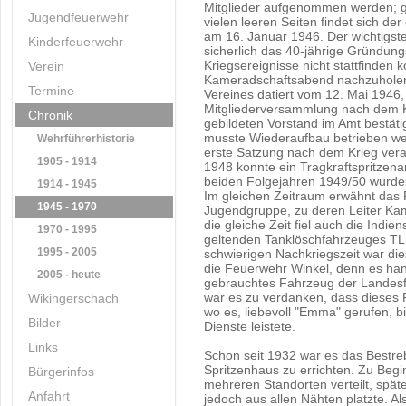
Mitglieder aufgenommen werden; gl
Jugendfeuerwehr
vielen leeren Seiten findet sich der
am 16. Januar 1946. Der wichtigst
Kinderfeuerwehr
sicherlich das 40-jährige Gründung
Kriegsereignisse nicht stattfinden 
Verein
Kameradschaftsabend nachzuholen.
Termine
Vereines datiert vom 12. Mai 1946, 
Mitgliederversammlung nach dem K
Chronik
gebildeten Vorstand im Amt bestätig
musste Wiederaufbau betrieben we
Wehrführerhistorie
erste Satzung nach dem Krieg vera
1905 - 1914
1948 konnte ein Tragkraftspritzen
beiden Folgejahren 1949/50 wurde
1914 - 1945
Im gleichen Zeitraum erwähnt das 
1945 - 1970
Jugendgruppe, zu deren Leiter Kam
die gleiche Zeit fiel auch die Indi
1970 - 1995
geltenden Tanklöschfahrzeuges TLF
1995 - 2005
schwierigen Nachkriegszeit war die
die Feuerwehr Winkel, denn es han
2005 - heute
gebrauchtes Fahrzeug der Landesf
war es zu verdanken, dass dieses
Wikingerschach
wo es, liebevoll "Emma" gerufen, bi
Bilder
Dienste leistete.
Links
Schon seit 1932 war es das Bestre
Spritzenhaus zu errichten. Zu Beg
Bürgerinfos
mehreren Standorten verteilt, spä
Anfahrt
jedoch aus allen Nähten platzte. A