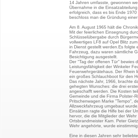
14 Jahren umfasste, gewonnen wer
Übernahme in die Einsatzabteilung
erfolgreich, dass es bis Ende 197
beschloss man die Gründung einer
Am 8. August 1965 hält die Chronik 
Mit der feierlichen Einsegnung dur
Schlüsselübergabe durch Bürgerme
vollwertiges LF8 auf Opel Blitz z
in Dienst gestellt werden.Es folg
Fahrzeug, dazu waren sämtliche G
Besichtigung ausgestellt.
Der "Tag der offenen Tür" bewies d
Leistungsfähigkeit der Winkeler F
Feuerwehrgerätehaus. Der Rhein li
ein großes Schlauchboot für den Ho
Das nächste Jahr, 1966, brachte da
gehegten Wunsches: die drei erst
angeschafft werden. Die Kosten tei
Gemeinde und die Firma Polster-Ric
Pritschenwagen Marke "Tempo", de
Allzweckfahrzeug umgebaut wurde,
Einsätzen ragte die Hilfe bei der 
hervor, die die Mitglieder der Wehr
Ortsbrandmeister Kam. Peter Gietz
Wehr angehörte, wurde einstimmig
Eine in diesen Jahren sehr beliebt