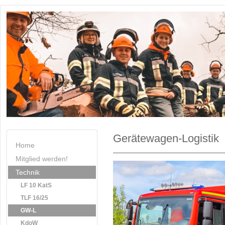
Gerätewagen-Logistik
Home
Mitglied werden!
Technik
LF 10 KatS
TLF 16/25
GW-L
KdoW