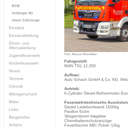
MTW
Anhänger Mz
ehem. Fahrzeuge
Einsätze
Einsatzabteilung
Ehren- und
Altersabteilung
Foto: Rescue.RheinMain
Jugendfeuerwehr
Fahrgestell:
Kinderfeuerwehr
MAN TGL 12.250
Verein
Aufbau:
Termine
Auto Schach GmbH & Co. KG, Wetz
Chronik
Antrieb:
6-Zylinder Diesel-Reihenmotor Eur
Wikingerschach
Bilder
Feuerwehrtechnische Ausrüstun
Dautel Ladebordwand 1500kg
Links
Pavillon 6x3m
Sitzgarnituren klappbar
Bürgerinfos
Chemikalienschutzanzüge
Anfahrt
Feuerlöscher ABC Pulver 12kg