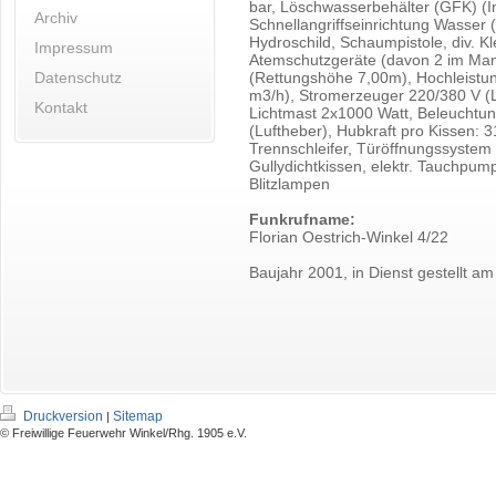
bar, Löschwasserbehälter (GFK) (In
Archiv
Schnellangriffseinrichtung Wasser
Hydroschild, Schaumpistole, div. K
Impressum
Atemschutzgeräte (davon 2 im Manns
(Rettungshöhe 7,00m), Hochleistun
Datenschutz
m3/h), Stromerzeuger 220/380 V (Le
Kontakt
Lichtmast 2x1000 Watt, Beleuchtu
(Luftheber), Hubkraft pro Kissen: 3
Trennschleifer, Türöffnungssystem
Gullydichtkissen, elektr. Tauchpum
Blitzlampen
Funkrufname:
Florian Oestrich-Winkel 4/22
Baujahr 2001, in Dienst gestellt a
Druckversion
Sitemap
|
© Freiwillige Feuerwehr Winkel/Rhg. 1905 e.V.