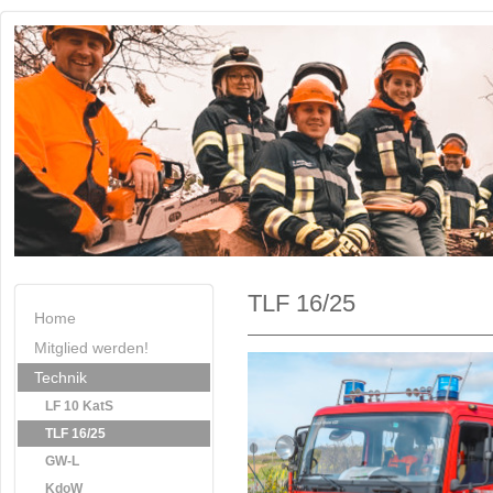
TLF 16/25
Home
Mitglied werden!
Technik
LF 10 KatS
TLF 16/25
GW-L
KdoW