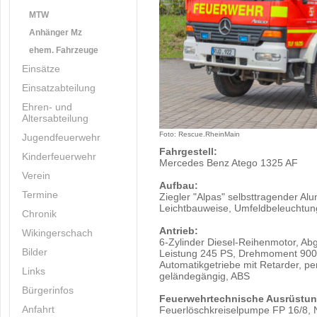
MTW
Anhänger Mz
ehem. Fahrzeuge
Einsätze
Einsatzabteilung
Ehren- und
Altersabteilung
Foto: Rescue.RheinMain
Jugendfeuerwehr
Fahrgestell:
Kinderfeuerwehr
Mercedes Benz Atego 1325 AF
Verein
Aufbau:
Termine
Ziegler "Alpas" selbsttragender A
Leichtbauweise, Umfeldbeleuchtung
Chronik
Antrieb:
Wikingerschach
6-Zylinder Diesel-Reihenmotor, A
Bilder
Leistung 245 PS, Drehmoment 900
Automatikgetriebe mit Retarder, pe
Links
geländegängig, ABS
Bürgerinfos
Feuerwehrtechnische Ausrüstun
Anfahrt
Feuerlöschkreiselpumpe FP 16/8, N