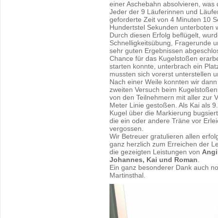
einer Aschebahn absolvieren, was di
Jeder der 9 Läuferinnen und Läufer
geforderte Zeit von 4 Minuten 10 
Hundertstel Sekunden unterboten 
Durch diesen Erfolg beflügelt, wurd
Schnelligkeitsübung, Fragerunde 
sehr guten Ergebnissen abgeschlos
Chance für das Kugelstoßen erarbei
starten konnte, unterbrach ein Plat
mussten sich vorerst unterstellen 
Nach einer Weile konnten wir dann
zweiten Versuch beim Kugelstoßen
von den Teilnehmern mit aller zur 
Meter Linie gestoßen. Als Kai als 9
Kugel über die Markierung bugsier
die ein oder andere Träne vor Erl
vergossen.
Wir Betreuer gratulieren allen erf
ganz herzlich zum Erreichen der Le
die gezeigten Leistungen von
Angi,
Johannes, Kai und Roman
.
Ein ganz besonderer Dank auch n
Martinsthal.