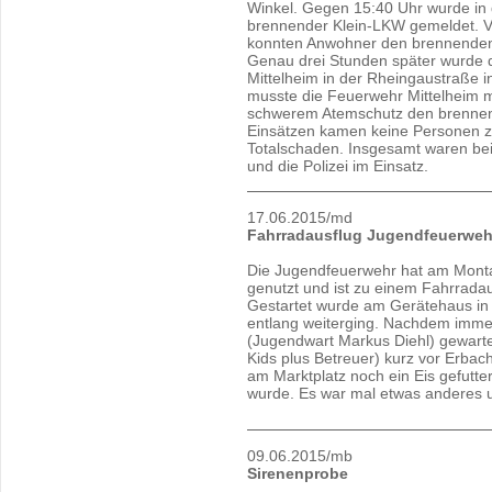
Winkel. Gegen 15:40 Uhr wurde in 
brennender Klein-LKW gemeldet. Vo
konnten Anwohner den brennenden 
Genau drei Stunden später wurde 
Mittelheim in der Rheingaustraße 
musste die Feuerwehr Mittelheim mi
schwerem Atemschutz den brennend
Einsätzen kamen keine Personen zu 
Totalschaden. Insgesamt waren be
und die Polizei im Einsatz.
17.06.2015/md
Fahrradausflug Jugendfeuerweh
Die Jugendfeuerwehr hat am Monta
genutzt und ist zu einem Fahrradau
Gestartet wurde am Gerätehaus in
entlang weiterging. Nachdem imme
(Jugendwart Markus Diehl) gewart
Kids plus Betreuer) kurz vor Erbac
am Marktplatz noch ein Eis gefutt
wurde. Es war mal etwas anderes un
09.06.2015/mb
Sirenenprobe