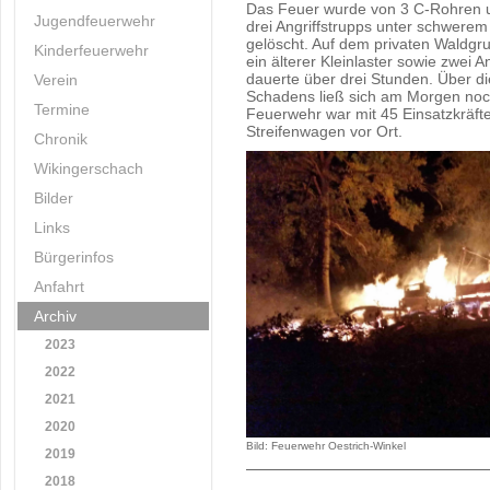
Das Feuer wurde von 3 C-Rohren u
Jugendfeuerwehr
drei Angriffstrupps unter schwere
gelöscht. Auf dem privaten Waldgr
Kinderfeuerwehr
ein älterer Kleinlaster sowie zwei 
dauerte über drei Stunden. Über d
Verein
Schadens ließ sich am Morgen noc
Termine
Feuerwehr war mit 45 Einsatzkräfte
Streifenwagen vor Ort.
Chronik
Wikingerschach
Bilder
Links
Bürgerinfos
Anfahrt
Archiv
2023
2022
2021
2020
Bild: Feuerwehr Oestrich-Winkel
2019
2018