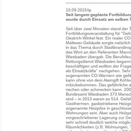
10.09.2015/ip
Seit langem geplante Fortbildu
wurde durch Einsatz am selben T
Seit über zwei Monaten stand der T
Fortbildungsveranstaltung für "Ge
Oestrich-Winkel fest. Ein realer C
Malteser-Gebäude sorgte natürlich 
in das Thema durch Stadtbrandinsp
das Wort an den Referenten Marco 
Wiesbaden übergab. Die Berufsfe
Rettungsdienst Wiesbaden begann
beschäftigen und wollten der Frag
als Einsatzkräfte“ nachgehen. Sehr 
sogenannten CO-Warnern wie gefähr
kann ohne von dem Atemgift Kohl
mitzubekommen. Das gefährliche a
riechen oder schmecken kann. 2009
Bundesamt Wiesbaden 373 Mensch
sind – in 2013 waren es 514. Gefa
Gasthermen, gasbetriebene Heizger
sogenannte Heizpilze in geschloss
Wohnungen sein. Aber auch Holzpel
vorgeschriebener Lagerung zur Ge
sehr schnell deutlich welche mögli
Räumlichkeiten (z.B. Wohnungen, 