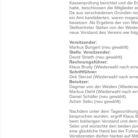
Kassenprüfung berichtet und die E
hatte, beschlossen die Mitglieder 
Da aus verschiedenen Gründen nicht
ein Amt kandidierten, waren insge
besetzen. Als Ergebnis der von W
Stellvertreter Stefan von der Weide
neue Vorstand des Vereins wie fol
Vorsitzender:
Markus Bungert (neu gewählt)
Stellv. Vorsitzender:
David Strieth (neu gewählt)
Rechnungsführer:
Klaus Brudy (Wiederwahl nach erne
Schriftführer:
Dirk Sterzel (Wiederwahl nach erne
Beisitzer:
Dagmar von der Weiden (Wiederwah
Markus Diehl (Wiederwahl nach ern
Daniel Schäfer (neu gewählt)
Achim Sebo (neu gewählt)
Nachdem unter dem Tagesordnungs
besprochen wurden, ergriff Klaus 
beim bisherigen Vorstand und dem
Sebo und wünschte den beiden jün
eine glückliche Hand bei der Führ
Vorsitzenden dürfen hierbei auf Mit