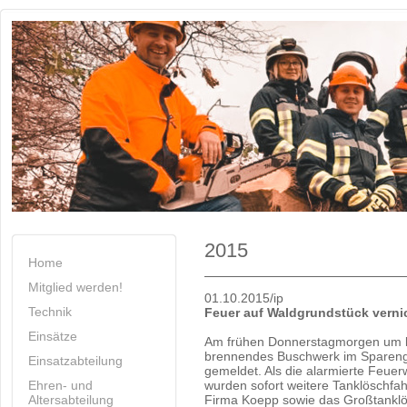
2015
Home
Mitglied werden!
01.10.2015/ip
Technik
Feuer auf Waldgrundstück verni
Einsätze
Am frühen Donnerstagmorgen um k
brennendes Buschwerk im Sparengr
Einsatzabteilung
gemeldet. Als die alarmierte Feue
Ehren- und
wurden sofort weitere Tanklöschfah
Altersabteilung
Firma Koepp sowie das Großtanklös