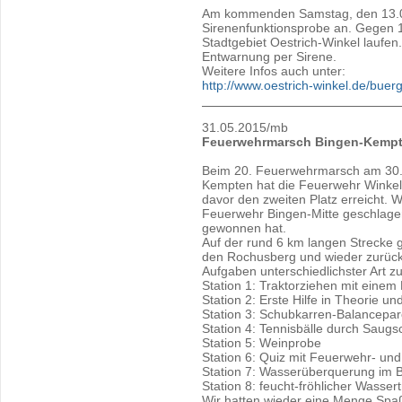
Am kommenden Samstag, den 13.06.
Sirenenfunktionsprobe an. Gegen 
Stadtgebiet Oestrich-Winkel laufen.
Entwarnung per Sirene.
Weitere Infos auch unter:
http://www.oestrich-winkel.de/buer
31.05.2015/mb
Feuerwehrmarsch Bingen-Kemp
Beim 20. Feuerwehrmarsch am 30.
Kempten hat die Feuerwehr Winkel 
davor den zweiten Platz erreicht. W
Feuerwehr Bingen-Mitte geschlag
gewonnen hat.
Auf der rund 6 km langen Strecke
den Rochusberg und wieder zurück. 
Aufgaben unterschiedlichster Art z
Station 1: Traktorziehen mit eine
Station 2: Erste Hilfe in Theorie un
Station 3: Schubkarren-Balanceparc
Station 4: Tennisbälle durch Saug
Station 5: Weinprobe
Station 6: Quiz mit Feuerwehr- un
Station 7: Wasserüberquerung im 
Station 8: feucht-fröhlicher Wasser
Wir hatten wieder eine Menge Spaß