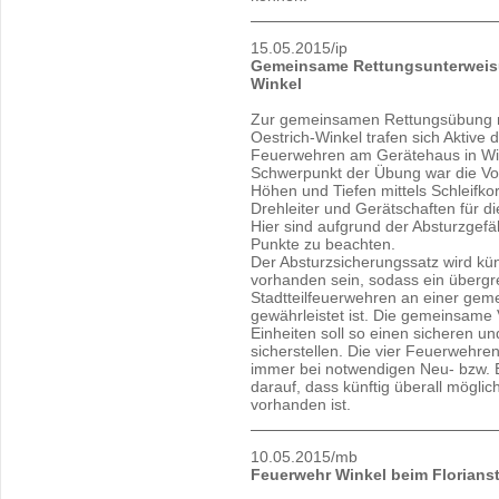
15.05.2015/ip
Gemeinsame Rettungsunterweisu
Winkel
Zur gemeinsamen Rettungsübung mi
Oestrich-Winkel trafen sich Aktive 
Feuerwehren am Gerätehaus in Wi
Schwerpunkt der Übung war die Vo
Höhen und Tiefen mittels Schleifko
Drehleiter und Gerätschaften für d
Hier sind aufgrund der Absturzgefä
Punkte zu beachten.
Der Absturzsicherungssatz wird künf
vorhanden sein, sodass ein übergr
Stadtteilfeuerwehren an einer gem
gewährleistet ist. Die gemeinsam
Einheiten soll so einen sicheren un
sicherstellen. Die vier Feuerwehre
immer bei notwendigen Neu- bzw.
darauf, dass künftig überall möglic
vorhanden ist.
10.05.2015/mb
Feuerwehr Winkel beim Florians