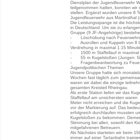
Dienstplan der Jugendfeuerwehr Wi
teilgenommen hatten, konnten wir 
stellen. Ergänzt wurden unsere 8 T
Jugendfeuerwehr aus Martinsthal (e
Die Leistungsspange ist die höch
in Deutschland. Um sie zu erlange
Gruppe (9 JF-Angehörige) bestehe
- Löschübung nach Feuerwehrdie
- Ausrollen und Kuppeln von 8 C-
Verdrehung in maximal 1:15 Minut
- 1500 m Staffellauf in maximal
- 55 m Kugelstoßen (Jungen: 5k
- Fragenbeantwortung zu Feuerw
Jugendpolitischen Themen
Unsere Gruppe hatte sich monatelan
Wochen fast täglich zum gemeinsa
waren wir dabei die einzige teil
gesamten Kreisteil Rheingau.
Als erste Station liefen wir das K
Staffellauf am unsichersten waren.
Meter nicht erreichen und die Kuge
vor der Markierung auf. Das bedeut
erfolgreich durchlaufen mussten u
Kugelstoßen zu bekommen. Demen
Stimmung bei allen, sowohl den Kid
mitgefahrenen Betreuern.
Als Nächstes starteten wir beim 150
immer auf einer Tartanbahn traini