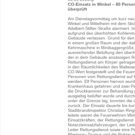
CO-Einsatz in Winkel – 80 Pers
überprüft
Am Dienstagvormittag um kurz nac
Winkel und Mittelheim mit dem Stic
Adalbert-Stifter-Straße alarmiert
aufgrund des überhöhten Kohlenm
Gebäude verlassen. Grund für den
in einem großen Raum und der da
Kehrmaschine in Minibaggergröße, 
ausreichender Belüftung den über
der in dem Gebäude ansässigen R
Rettungsdienst am Körper getrage
in den Räumlichkeiten des Malteser
CO-Wert festgestellt und die Feue
Personen vom Rettungsdienst auf 
werden. Elf Personen hiervon wurd
Krankenhaus gefahren und zwei Per
die Druckkammer zur Behandlun
ausgiebig belüftet wurde und dur
unter der Grenze lag, konnten die
zurück. Der Einsatz dauerte bis ku
Stadtbrandinspektor Christian Ringe
leitete waren die Feuerwehren Wink
Einsatzkräften, der Rettungsdienst
Notarzteinsatzfahrzeugen, der Leit
Leiter Rettungsdienst sowie eine 
Rheingau-Taunus und die Polizei v