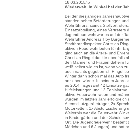
18.03.2015/ip
Wiederwahl in Winkel bei der J
Bei der diesjährigen Jahreshaupt
standen neben Beförderungen und
Wehrführers, seines Stellvertreters,
Einsatzabteilung, eines Vertreters 
Jugendfeuerwehrwartes auf der Ta
Wehrführer Andreas Hoy Bürgermei
Stadtbrandinspektor Christian Rin
aktiven Feuerwehrleuten für ihr 
ging auch an die Alters- und Ehren
Christian Ringel dankte ebenfalls 
den Männer und Frauen daheim fü
weiß selbst wie es ist, wenn von z
auch nachts gegeben ist. Ringel be
Winter dann schon mal das Auto frei
anziehen würde. In seinem Jahresb
es 2014 insgesamt 42 Einsätze ga
Hilfeleistungen und 12 Fehlalarme.
aktive Feuerwehrfrauen und-männ
wurden im letzten Jahr erfolgreich 
Atemschutzgeräteträger, 2x Sprechf
Motorketten, 1x Absturzsicherung u
Weiterhin war die Feuerwehr Winke
in Kindergärten und der Schule sow
Ort. Die Jugendfeuerwehr besteht 
Mädchen und 6 Jungen) und hat neb