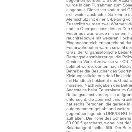
begonnen werden. Um den Rauchsch
wurde in den Türrahmen zum Sola
eingebaut. Dieser verhindert bei Ö
sich weiter ausbreitet. So konnte
Atemschutz mit einer C-Leitung vo
Zusätzlich wurden zwei Wärmebild
und im Obergeschoss des großen 
Feuer aus war, wurde mit einem Ho
rauchfrei sowie mit weiteren Hochle
Eingangsbereich entsprechend dur
Feuerwehrleuten waren sowohl der s
Gras, der Organisatorische Leiter 
Rettungsdienstfahrzeuge, die Poli
Oestrich-Winkel zeitweise vor Ort
belüftet wurde, durften nach Rück
Betreiber die Besucher des Sportst
Kleidungsstücke aus den Umkleider
mit Handtuch bekleidet das Gebäu
mussten. Nach Angaben des Betreib
Angestellte beim Feueralarm im G
Rettungsdienst vorsorglich aufgr
untersucht, die aber nicht ins Kr
hat sechs Personen, die gerade in
aufgenommen gehabt und weitere 
gegenüberliegenden DRK/DLRG-Hau
aufhalten. Die Höhe des Schadens 
60.000 € geschätzt, wobei hier der 
Solariumgerät selbst fällt. Der Betr