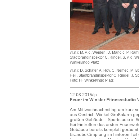
v.l.n.r. M. v. d. Weiden, D. Mandic, P. R
Stadtbrandinspektor C. Ringel, S. v. d. W
Winkel/Ingo Platz
v.l.n.r. D. Schäfer, A. Hoy, C. Nemec, M.
Heil, Stadtbrandinspektor C. Ringel, J. Spr
Foto: FF Winkel/Ingo Platz
12.03.2015/ip
Feuer im Winkler Fitnessstudio 
Am Mittwochnachmittag um kurz vor
aus Oestrich-Winkel Großalarm ge
großen Gebäude - Sportstudio in W
Bei Eintreffen des ersten Feuerwe
Gebäude bereits komplett geräumt 
Brandbekämpfung im hinteren Teil