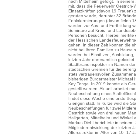
nach Mittelheim gefolgt. In seinem 
mit, dass die Feuerwehr Oestrich-W
Einsatzkräften (davon 19 Frauen) 
gerufen wurde, darunter 32 Brände,
Fehlalarmierungen (davon fielen 1
wurden zur Aus- und Fortbildung 
Seminare auf Kreis- und Landeseb
Personen besucht. Hierbei merkte 
der Hessischen Landesfeuerwehrsch
gehen. In dieser Zeit können die 
nicht bei Ihren Familien zu Hause
wurden bei Einsätzen, Ausbildung
letzten Jahr ehrenamtlich geleistet
Stadtbrandinspektor im Namen der
städtischen Gremien für die bereitge
stets vertrauensvollen Zusammena
bisherigen Bürgermeister Michael 
Kay Tenge. In 2019 konnte ein Gerä
gestellt werden. Aktuell arbeitet 
Neubeschaffung eines Staffellöschf
findet diese Woche eine erste Besp
Giengen statt. In Kürze wird die St
Neubeschaffungen für zwei Mittler
Oestrich sowie von drei neuen Man
Hallgarten, Mittelheim und Winkel
Markus Diehl berichtete in seinem 
Mitgliederentwicklung der letzten 
Altersstruktur im Alter von 10- 17 