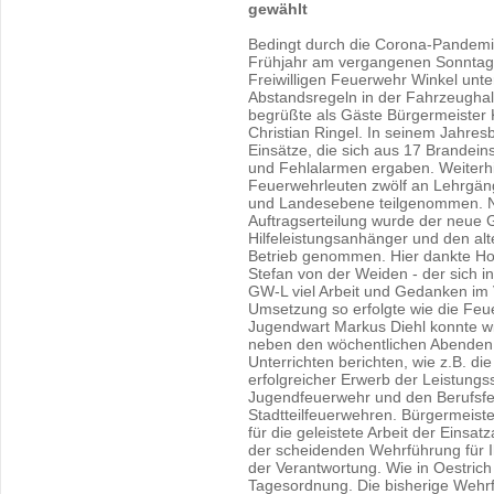
gewählt
Bedingt durch die Corona-Pandemi
Frühjahr am vergangenen Sonntag
Freiwilligen Feuerwehr Winkel unt
Abstandsregeln in der Fahrzeughal
begrüßte als Gäste Bürgermeister
Christian Ringel. In seinem Jahresb
Einsätze, die sich aus 17 Brandeins
und Fehlalarmen ergaben. Weiterh
Feuerwehrleuten zwölf an Lehrgän
und Landesebene teilgenommen. N
Auftragserteilung wurde der neue 
Hilfeleistungsanhänger und den al
Betrieb genommen. Hier dankte Hoy
Stefan von der Weiden - der sich i
GW-L viel Arbeit und Gedanken im
Umsetzung so erfolgte wie die Feue
Jugendwart Markus Diehl konnte wi
neben den wöchentlichen Abenden
Unterrichten berichten, wie z.B. d
erfolgreicher Erwerb der Leistung
Jugendfeuerwehr und den Berufsfe
Stadtteilfeuerwehren. Bürgermeist
für die geleistete Arbeit der Einsa
der scheidenden Wehrführung für Ih
der Verantwortung. Wie in Oestric
Tagesordnung. Die bisherige Wehr