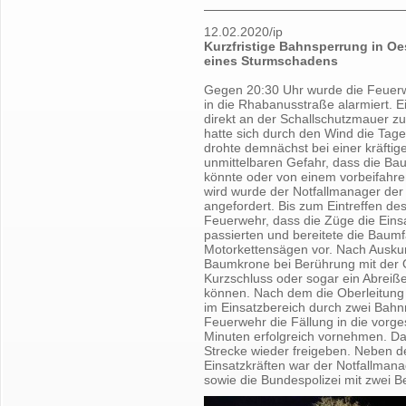
12.02.2020/ip
Kurzfristige Bahnsperrung in O
eines Sturmschadens
Gegen 20:30 Uhr wurde die Feuer
in die Rhabanusstraße alarmiert. 
direkt an der Schallschutzmauer 
hatte sich durch den Wind die Tag
drohte demnächst bei einer kräfti
unmittelbaren Gefahr, dass die B
könnte oder von einem vorbeifahre
wird wurde der Notfallmanager der 
angefordert. Bis zum Eintreffen de
Feuerwehr, dass die Züge die Einsa
passierten und bereitete die Baumf
Motorkettensägen vor. Nach Auskunf
Baumkrone bei Berührung mit der 
Kurzschluss oder sogar ein Abreiß
können. Nach dem die Oberleitung 
im Einsatzbereich durch zwei Bahnm
Feuerwehr die Fällung in die vorg
Minuten erfolgreich vornehmen. Da
Strecke wieder freigeben. Neben d
Einsatzkräften war der Notfallman
sowie die Bundespolizei mit zwei B