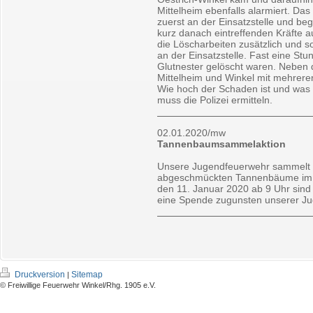
Mittelheim ebenfalls alarmiert. Da
zuerst an der Einsatzstelle und be
kurz danach eintreffenden Kräfte a
die Löscharbeiten zusätzlich und 
an der Einsatzstelle. Fast eine Stu
Glutnester gelöscht waren. Neben
Mittelheim und Winkel mit mehreren
Wie hoch der Schaden ist und was a
muss die Polizei ermitteln.
02.01.2020/mw
Tannenbaumsammelaktion
Unsere Jugendfeuerwehr sammelt a
abgeschmückten Tannenbäume im St
den 11. Januar 2020 ab 9 Uhr sind
eine Spende zugunsten unserer Ju
Druckversion
Sitemap
|
© Freiwillige Feuerwehr Winkel/Rhg. 1905 e.V.