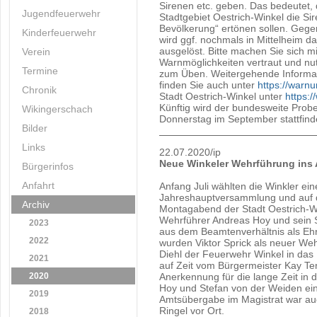
Sirenen etc. geben. Das bedeutet,
Jugendfeuerwehr
Stadtgebiet Oestrich-Winkel die S
Bevölkerung“ ertönen sollen. Gege
Kinderfeuerwehr
wird ggf. nochmals in Mittelheim d
ausgelöst. Bitte machen Sie sich 
Verein
Warnmöglichkeiten vertraut und nu
Termine
zum Üben. Weitergehende Informa
finden Sie auch unter
https://warn
Chronik
Stadt Oestrich-Winkel unter
https:/
Künftig wird der bundesweite Prob
Wikingerschach
Donnerstag im September stattfin
Bilder
Links
22.07.2020/ip
Neue Winkeler Wehrführung ins 
Bürgerinfos
Anfahrt
Anfang Juli wählten die Winkler ei
Jahreshauptversammlung und auf d
Archiv
Montagabend der Stadt Oestrich-W
Wehrführer Andreas Hoy und sein S
2023
aus dem Beamtenverhältnis als Eh
2022
wurden Viktor Sprick als neuer Weh
Diehl der Feuerwehr Winkel in das
2021
auf Zeit vom Bürgermeister Kay T
2020
Anerkennung für die lange Zeit i
Hoy und Stefan von der Weiden ein 
2019
Amtsübergabe im Magistrat war auc
Ringel vor Ort.
2018