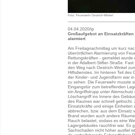
Foto: Feuerwehr Oestrich-Winkel
04.04.2020/ip
Großaufgebot an Einsatzkräften
alarmiert
Am Freitagnachmittag um kurz nac
überörtlichen Alarmierung von Fe
Rettungskräften - gemeldet wurde 
in der Adalbert-Stifter-Straße. Fas
den Weg nach Oestrich-Winkel zu
Hilfsdienstes. Im hinteren Teil d
der Kinder- und Jugendfarm war 
zu sehen. Die Feuerwehr musste si
Eingangstür zum betreffenden Lage
ein Angriffstrupp unter Atemschutz
Löschangriff ins Innere des Gebäu
des Raumes war schnell gelöscht. 
Einsatzkräfte und einige Einheiten
abbrechen, bzw. aus dem Einsatz v
Brand wurden auch andere Räume
Rauch belastet, sodass es eine Weil
Lagergebäudes rauchfrei war. Es g
Sachschaden nicht höher ausfiel ist