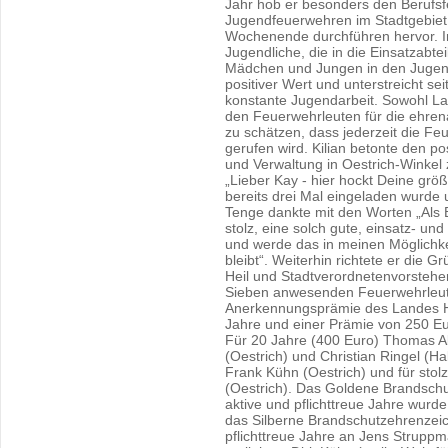
Jahr hob er besonders den Berufsfe
Jugendfeuerwehren im Stadtgebiet
Wochenende durchführen hervor. Im
Jugendliche, die in die Einsatzabte
Mädchen und Jungen in den Jugendf
positiver Wert und unterstreicht se
konstante Jugendarbeit. Sowohl La
den Feuerwehrleuten für die ehren
zu schätzen, dass jederzeit die Feu
gerufen wird. Kilian betonte den po
und Verwaltung in Oestrich-Winke
„Lieber Kay - hier hockt Deine größ
bereits drei Mal eingeladen wurde 
Tenge dankte mit den Worten „Als B
stolz, eine solch gute, einsatz- u
und werde das in meinen Möglichke
bleibt“. Weiterhin richtete er die 
Heil und Stadtverordnetenvorstehe
Sieben anwesenden Feuerwehrleut
Anerkennungsprämie des Landes H
Jahre und einer Prämie von 250 Eu
Für 20 Jahre (400 Euro) Thomas A
(Oestrich) und Christian Ringel (Ha
Frank Kühn (Oestrich) und für stol
(Oestrich). Das Goldene Brandsch
aktive und pflichttreue Jahre wurd
das Silberne Brandschutzehrenzeic
pflichttreue Jahre an Jens Struppm