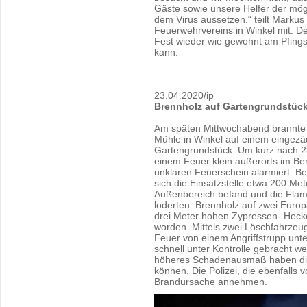
Gäste sowie unsere Helfer der mögl
dem Virus aussetzen.“ teilt Markus
Feuerwehrvereins in Winkel mit. De
Fest wieder wie gewohnt am Pfing
kann.
23.04.2020/ip
Brennholz auf Gartengrundstüc
Am späten Mittwochabend brannte 
Mühle in Winkel auf einem eingez
Gartengrundstück. Um kurz nach 
einem Feuer klein außerorts im Be
unklaren Feuerschein alarmiert. Bei
sich die Einsatzstelle etwa 200 Me
Außenbereich befand und die Flam
loderten. Brennholz auf zwei Europ
drei Meter hohen Zypressen- Heck
worden. Mittels zwei Löschfahrzeu
Feuer von einem Angriffstrupp unt
schnell unter Kontrolle gebracht w
höheres Schadenausmaß haben die
können. Die Polizei, die ebenfalls v
Brandursache annehmen.